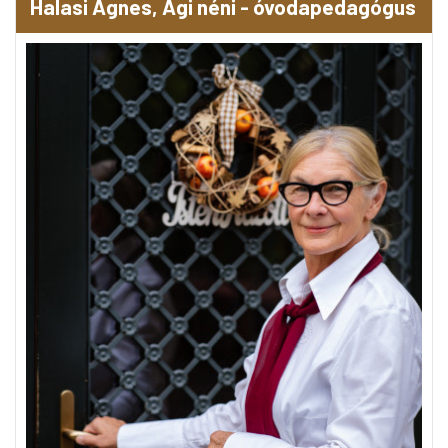
Halasi Ágnes, Ági néni - óvodapedagógus