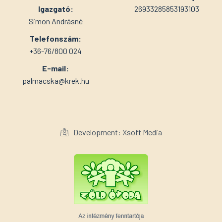
Igazgató:
26933285853193103
Simon Andrásné
Telefonszám:
+36-76/800 024
E-mail:
palmacska@krek.hu
Development: Xsoft Media