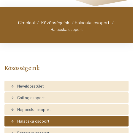
Címoldal
Közösségeink
Halacska csoport
/
/
/
Halacska csoport
Közösségeink
Nevelőtestület
arrow_forward
Csillag csoport
arrow_forward
Napocska csoport
arrow_forward
Halacska csoport
arrow_forward
Bárányka csoport