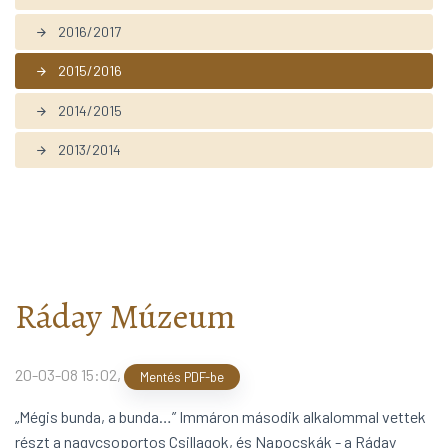
2016/2017
arrow_forward
2015/2016
arrow_forward
2014/2015
arrow_forward
2013/2014
arrow_forward
Ráday Múzeum
20-03-08 15:02
,
Mentés PDF-be
„Mégis bunda, a bunda…” Immáron második alkalommal vettek
részt a nagycsoportos Csillagok, és Napocskák - a Ráday