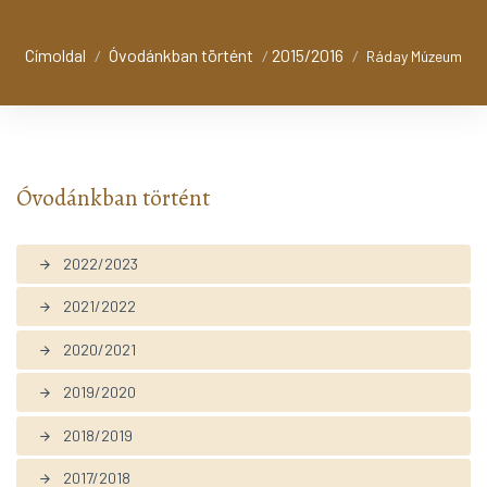
Címoldal
Óvodánkban történt
2015/2016
/
/
/
Ráday Múzeum
Óvodánkban történt
2022/2023
arrow_forward
2021/2022
arrow_forward
2020/2021
arrow_forward
2019/2020
arrow_forward
2018/2019
arrow_forward
2017/2018
arrow_forward