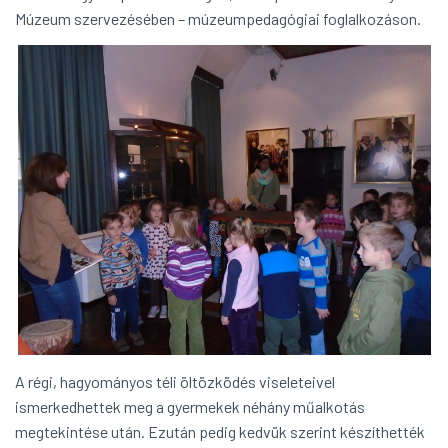
Múzeum szervezésében – múzeumpedagógiai foglalkozáson.
A régi, hagyományos téli öltözködés viseleteivel
ismerkedhettek meg a gyermekek néhány műalkotás
megtekintése után. Ezután pedig kedvük szerint készíthették