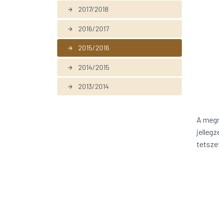
2017/2018
arrow_forward
2016/2017
arrow_forward
2015/2016
arrow_forward
2014/2015
arrow_forward
2013/2014
arrow_forward
A megn
jelleg
tetsze