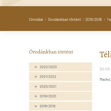
Címoldal
Óvodánkban történt
2015/2016
/
/
/
Té
Óvodánkban történt
Tél
2022/2023
arrow_forward
20-03-
2021/2022
arrow_forward
Mackó 
2020/2021
arrow_forward
2019/2020
arrow_forward
2018/2019
arrow_forward