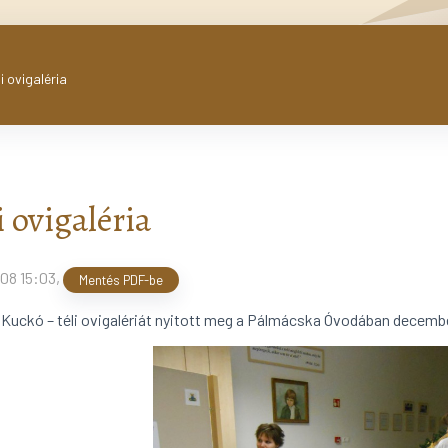
li ovigaléria
i ovigaléria
08 15:03
,
Mentés PDF-be
Kuckó – téli ovigalériát nyitott meg a Pálmácska Óvodában decembe