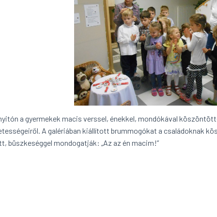
yitón a gyermekek macis verssel, énekkel, mondókával köszöntötté
zetességeiről. A galériában kiállított brummogókat a családoknak kö
tt, büszkeséggel mondogatják: „Az az én macim!”