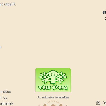
c utca 17.
St
u
ormátus
n jog
De
rtalmának