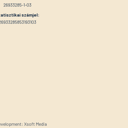
26933285-1-03
atisztikai számjel:
26933285853193103
velopment: Xsoft Media